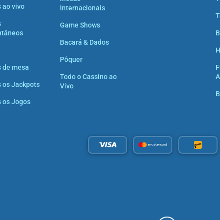
 ao vivo
Internacionais
T
s
Game Shows
ntâneos
B
Bacará & Dados
H
Pôquer
 de mesa
F
Todo o Cassino ao
A
 os Jackpots
Vivo
B
 os Jogos