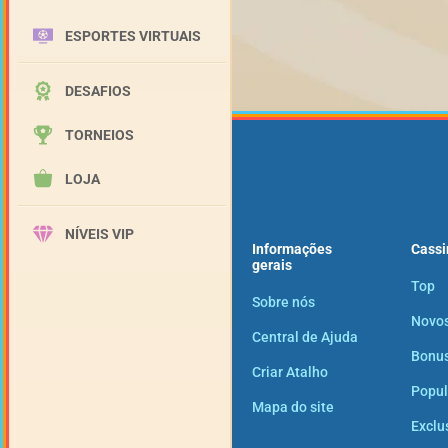
ESPORTES VIRTUAIS
DESAFIOS
TORNEIOS
LOJA
NÍVEIS VIP
Informações
Cassi
gerais
Top
Sobre nós
Novo
Central de Ajuda
Bonus
Criar Atalho
Popul
Mapa do site
Exclu