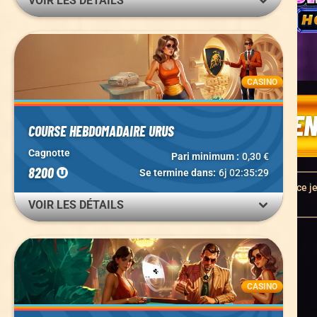
VOIR LES DÉTAILS
CASINO
JOUER EN
COURSE HEBDOMADAIRE URUS
Cagnotte
Pari minimum :
0,30 €
8200
Se termine dans:
6j 02:35:29
Malheureusement, ce je
démo.
VOIR LES DÉTAILS
CASINO