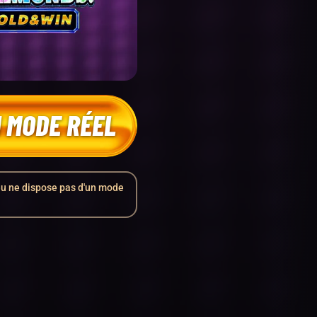
 MODE RÉEL
u ne dispose pas d'un mode